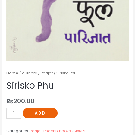
Home
/
authors
/
Parijat
/ Sirisko Phul
Sirisko Phul
₨
200.00
ADD
Categories:
Parijat
,
Phoenix Books
,
उपन्यास