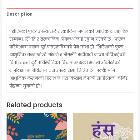
Description
‘शिरिषको फुल’ उपन्यासले तत्कालिन नेपालको आर्थिक सामाजिक
सम्बन्ध, स्थिति र तत्कालिन प्रेमकथालाई उठ्ठान गरेको छ । फरक
परिवेशका फरक दुई पात्रहरुबिचको प्रेम कथा हो ‘शिरिशको फुल’ ।
आधुनिक बन्न खोज्दै गरेको र सँगसँगै रुढीवादी जडता बोकिरहेको
विपरितधर्मी दुई परिस्थितिका बिच पात्रहरुको मनमा उब्जिरहेको
मनोदशा÷मनोविज्ञान यस उपन्यासमा चित्रित छ । पक्कै पनि
आधुनिक लेखनको हिसाबले यस किताब नेपाली साहित्यको ‘टर्निङ
पोइन्ट’ युगको हो ।
Related products