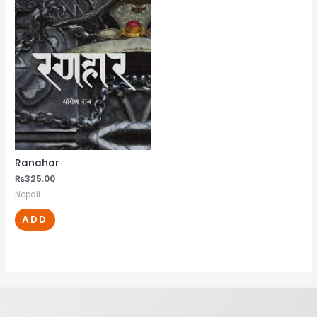
Ranahar
₨
325.00
Nepali
ADD