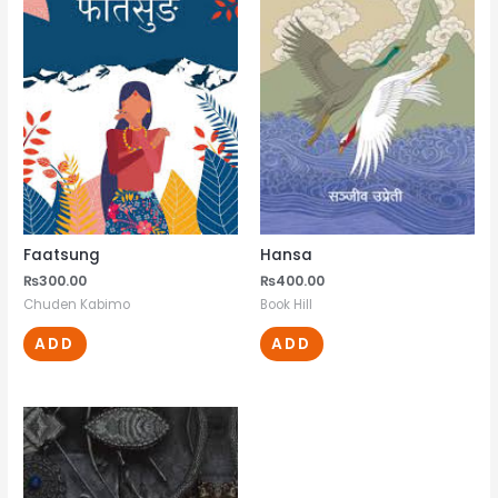
Faatsung
Hansa
₨
300.00
₨
400.00
Chuden Kabimo
Book Hill
ADD
ADD