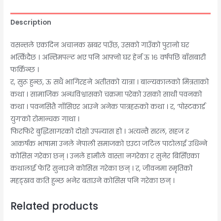
Description
वसन्तले एकदिन अचानक खबर पाउँछ, उसको गाउँको पुरानो घर
भत्किँदैछ । अन्तिमपल्ट भए पनि आफ्नो घर हेर्न ऊ १६ वर्षपछि बाँसबारी
फर्किन्छ ।
र, सुरू हुन्छ, ऊ सधैं भागिरहने अतीतको यात्रा । बाल्यकालको मित्रताको
कथा । सामाजिक अन्धविश्वासको चक्रमा परेको उसको साथी पवनको
कथा । पवनसितै गाँसिएर आउने अनेक पात्रहरुको कथा । र, ‘पोस्टकार्ड
युग’को रोमान्चक गाथा ।
फिरफिरे बुद्धिसागरको दोस्रो उपन्यास हो । अत्यन्तै सरल, सहज र
आकर्षक भाषामा उनले नेपाली समाजको एउटा जटिल पाटोलाई उधिन्ने
कोसिस गरेका छन् । उनले हामीले वास्ता नगरेका र सुनेर बिर्सिएका
कथालाई फेरि सुनाउने कोसिस गरेका छन् । र, जीवनमा स्मृतिको
महङ्खव कति हुन्छ भनेर बताउने कोसिस पनि गरेका छन् ।
Related products