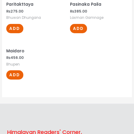
Paritakttaya
Pasinaka Paila
₨
275.00
₨
385.00
Bhuwan Dhungana
Laxman Gamnage
ADD
ADD
Maidaro
₨
456.00
Bhupen
ADD
Himalayan Readers' Corner,