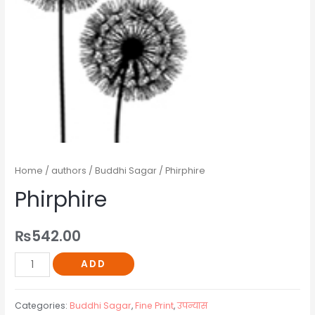
Home
/
authors
/
Buddhi Sagar
/ Phirphire
Phirphire
₨
542.00
ADD
Categories:
Buddhi Sagar
,
Fine Print
,
उपन्यास