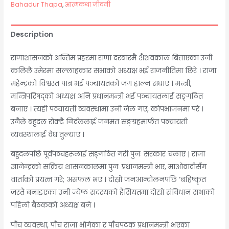
Bahadur Thapa
,
आत्मकथा जीवनी
Description
राणाशासनको अन्तिम प्रहरमा राणा दरबारमै शैशवकाल बिताएका उनी
कलिलै उमेरमा सल्लाहकार सभाको अध्यक्ष भई राजनीतिमा छिरे । राजा
महेन्द्रको विश्वस्त पात्र भई पञ्चायतको जग हाल्न सघाए । मन्त्री,
मन्त्रिपरिषद्को अध्यक्ष अनि प्रधानमन्त्री भई पञ्चायतलाई सङ्गठित
बनाए । त्यही पञ्चायती व्यवस्थामा उनी जेल गए, कोपभाजनमा परे ।
उनैले बहुदल रोक्दै निर्दललाई जनमत सङ्ग्रहमार्फत पञ्चायती
व्यवस्थालाई वैध तुल्याए ।
बहुदलपछि पूर्वपञ्चहरूलाई सङ्गठित गरी पुनः सरकार चलाए | राजा
ज्ञानेन्द्रको सक्रिय शासनकालमा पुनः प्रधानमन्त्री भए, माओवादीसँग
वार्ताको प्रयत्न गरे; असफल भए । दोस्रो जनआन्दोलनपछि ‘बहिष्कृत
जस्तै बनाइएका उनी ज्येष्ठ सदस्यको हैसियतमा दोस्रो संविधान सभाको
पहिलो बैठकको अध्यक्ष बने ।
पाँच व्यवस्था, पाँच राजा भोगेका र पाँचपटक प्रधानमन्त्री भएका