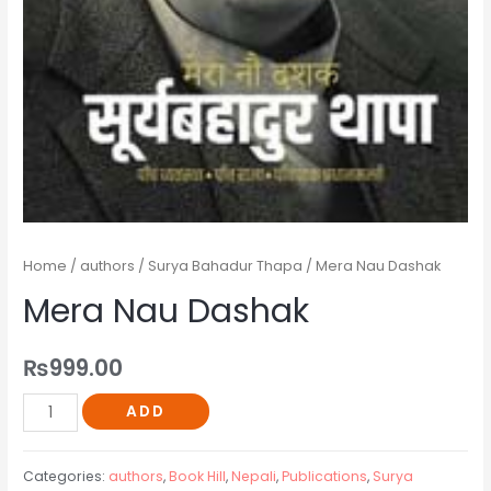
Home
/
authors
/
Surya Bahadur Thapa
/ Mera Nau Dashak
Mera Nau Dashak
₨
999.00
ADD
Categories:
authors
,
Book Hill
,
Nepali
,
Publications
,
Surya